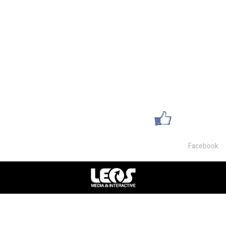
מגרשים להשכרה
השכרת משרדים
מחסנים למכירה
פרטי התקשרות
054-9468007
office@lsm-gems.co.il
עשו לנו לייק
Facebook