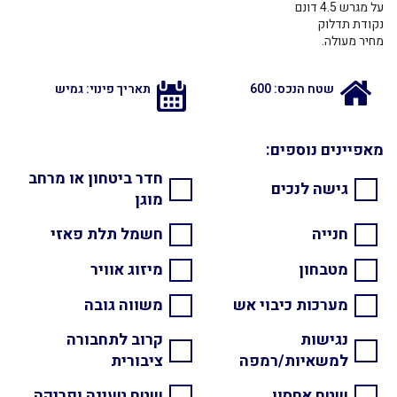
על מגרש 4.5 דונם
נקודת תדלוק
מחיר מעולה.
שטח הנכס: 600
תאריך פינוי: גמיש
מאפיינים נוספים:
חדר ביטחון או מרחב
גישה לנכים
מוגן
חנייה
חשמל תלת פאזי
מטבחון
מיזוג אוויר
מערכות כיבוי אש
משווה גובה
נגישות
קרוב לתחבורה
למשאיות/רמפה
ציבורית
שטח אחסון
שטח טעינה ופריקה