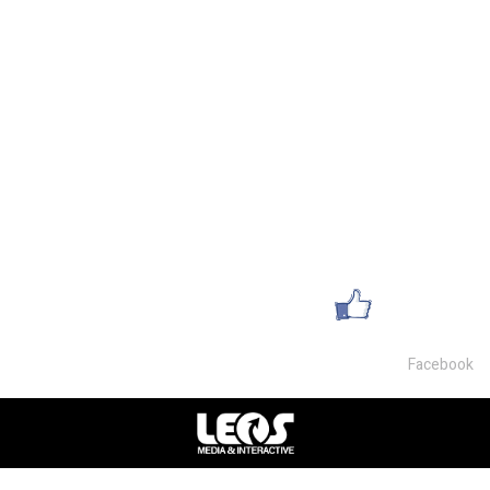
מחסנים להשכרה בצפון
מחסן להשכרה במושב
מגרשים להשכרה
השכרת משרדים
מחסנים למכירה
פרטי התקשרות
054-9468007
office@lsm-gems.co.il
עשו לנו לייק
Facebook