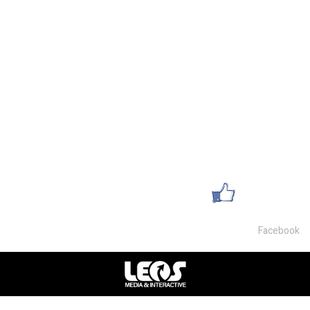
מחסנים להשכרה בצפון
מחסן להשכרה במושב
מגרשים להשכרה
השכרת משרדים
מחסנים למכירה
פרטי התקשרות
054-9468007
office@lsm-gems.co.il
עשו לנו לייק
Facebook