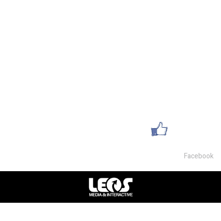
מחסן להשכרה במושב
מגרשים להשכרה
השכרת משרדים
מחסנים למכירה
פרטי התקשרות
054-9468007
office@lsm-gems.co.il
עשו לנו לייק
Facebook