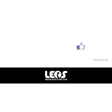
מחסנים למכירה
פרטי התקשרות
054-9468007
office@lsm-gems.co.il
עשו לנו לייק
Facebook